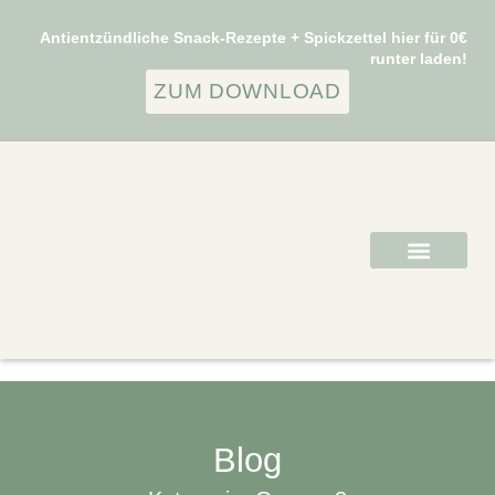
Antientzündliche Snack-Rezepte + Spickzettel hier für 0€
runter laden!
ZUM DOWNLOAD
Blog