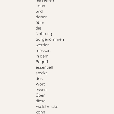
herstellen
kann
und
daher
über
die
Nahrung
aufgenommen
werden
müssen.
In dem
Begriff
essentiell
steckt
das
Wort
essen.
Über
diese
Eselsbrücke
kann