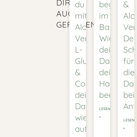
DIR
du
beginnt
&
AUCH
mit
im
Alo
GEFALLEN:
Aloe
Bauch:
Ver
Vera,
Wie
Dei
L-
dein
Sch
Glutamin
Darm
für
&
deine
die
Co.
Haut
Dar
deine
beeinfluss
bei
Darmschleimha
Ant
LESEN
wieder
»
LESEN
aufbaust
»