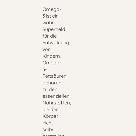
Omega-
3 ist ein
wahrer
Superheld
für die
Entwicklung
von
Kindern.
Omega-
3-
Fettsäuren
gehören
zu den
essenziellen
Nährstoffen,
die der
Körper
nicht
selbst