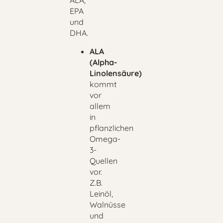
ALA,
EPA
und
DHA.
ALA
(Alpha-
Linolensäure)
kommt
vor
allem
in
pflanzlichen
Omega-
3-
Quellen
vor.
Z.B.
Leinöl,
Walnüsse
und