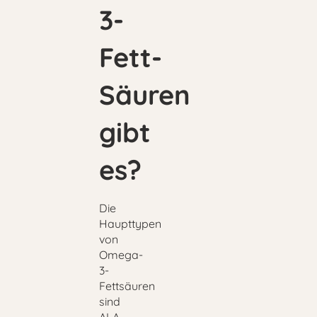
3-
Fett-
Säuren
gibt
es?
Die
Haupttypen
von
Omega-
3-
Fettsäuren
sind