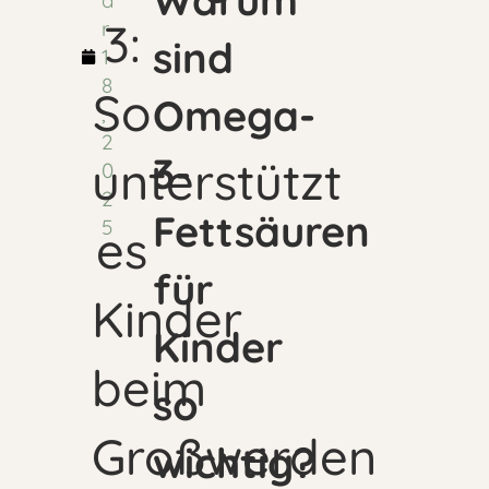
Warum
a
3:
r
sind
1
8
So
Omega-
,
2
3-
unterstützt
0
2
Fettsäuren
5
es
für
Kinder
Kinder
beim
so
Großwerden
wichtig?