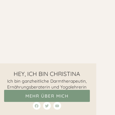
e
a:
n
utzschild
mflora
HEY, ICH BIN CHRISTINA
t
Ich bin ganzheitliche Darmtherapeutin,
Ernährungsberaterin und Yogalehrerin
ut
ibiotika
MEHR ÜBER MICH