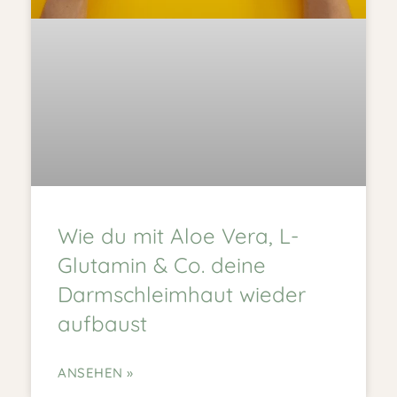
Wie du mit Aloe Vera, L-
Glutamin & Co. deine
Darmschleimhaut wieder
aufbaust
ANSEHEN »